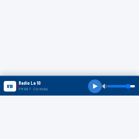
Radio La 10
R10
FM 98.7 · Córdoba
R10 SHORTS
R10
R10
R10