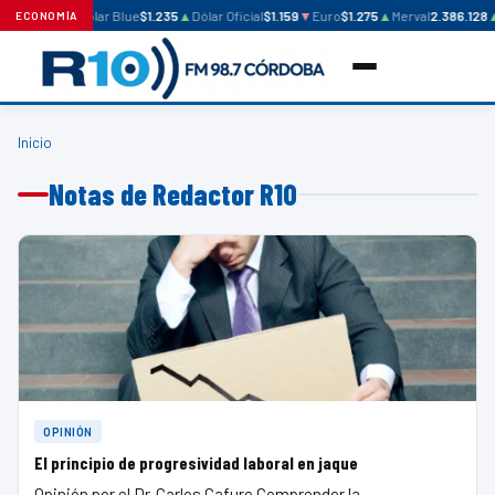
Dólar Blue
$1.235
▲
Dólar Oficial
$1.159
▼
Euro
$1.275
▲
Merval
2.386.128
ECONOMÍA
Inicio
Notas de Redactor R10
OPINIÓN
El principio de progresividad laboral en jaque
Opinión por el Dr. Carlos Cafure ​Comprender la