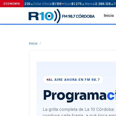
Dólar Blue
$1.235
▲
Dólar Oficial
$1.159
▼
Euro
$1.275
▲
Merval
2.386.128
▲
Ri
ECONOMÍA
Inicio
Inicio
/
AL AIRE AHORA EN FM 98.7
Programa
c
La grilla completa de La 10 Córdoba:
conduce cada franja, a qué hora em