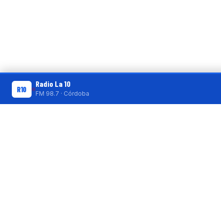
Radio La 10
R10
FM 98.7 · Córdoba
R10 SHORTS
R10
No hay shorts publicados 