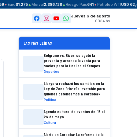
9
▼
Euro
$1.275
▲
Merval
2.386.128
▲
Riesgo País
641
▼
Petróleo WTI
USD 62,4
Jueves 6 de agosto
03:14 hs
LAS MÁS LEÍDAS
Belgrano vs. River: se agotó la
preventa y arranca la venta para
socios para la final en el Kempes
Deportes
Llaryora rechazó los cambios en la
Ley de Zona Fría: «Es invotable para
quienes defendemos a Córdoba»
Política
Agenda cultural de eventos del 18 al
24 de mayo
Cultura
Alerta en Córdoba: La reforma de la