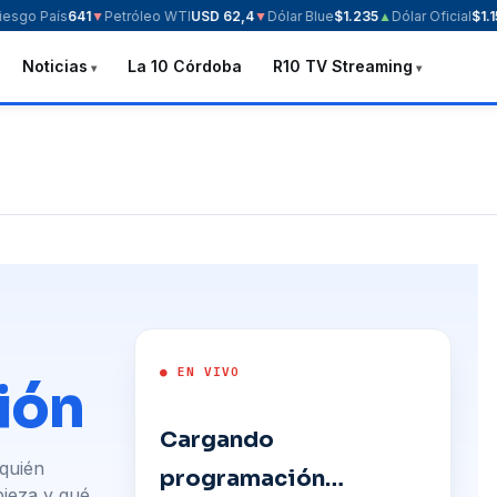
esgo País
641
▼
Petróleo WTI
USD 62,4
▼
Dólar Blue
$1.235
▲
Dólar Oficial
$1.15
Noticias
La 10 Córdoba
R10 TV Streaming
● EN VIVO
ión
Cargando
 quién
programación…
pieza y qué