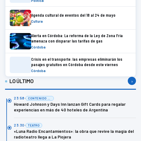
Política
Agenda cultural de eventos del 18 al 24 de mayo
Cultura
Alerta en Córdoba: La reforma de la Ley de Zona Fría
amenaza con disparar las tarifas de gas
Córdoba
Crisis en el transporte: las empresas eliminarán los
pasajes gratuitos en Córdoba desde este viernes
Córdoba
LO ÚLTIMO
›
23:58
CONTENIDO DE MARCA
Howard Johnson y Days Inn lanzan Gift Cards para regalar
experiencias en más de 40 hoteles de Argentina
23:30
TEATRO
«Luna Radio Encantamientos»: la obra que revive la magia del
radioteatro llega a La Piojera