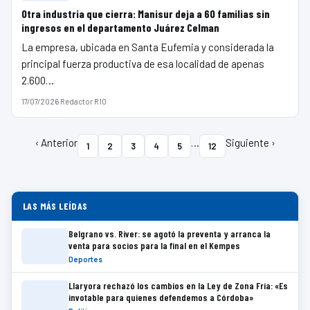
Otra industria que cierra: Manisur deja a 60 familias sin
ingresos en el departamento Juárez Celman
La empresa, ubicada en Santa Eufemia y considerada la
principal fuerza productiva de esa localidad de apenas
2.600…
17/07/2026
·
Redactor R10
‹ Anterior
…
Siguiente ›
1
2
3
4
5
12
LAS MÁS LEÍDAS
Belgrano vs. River: se agotó la preventa y arranca la
venta para socios para la final en el Kempes
Deportes
Llaryora rechazó los cambios en la Ley de Zona Fría: «Es
invotable para quienes defendemos a Córdoba»