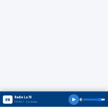
Radio La 10
R10
FM 98.7 · Córdoba
R10