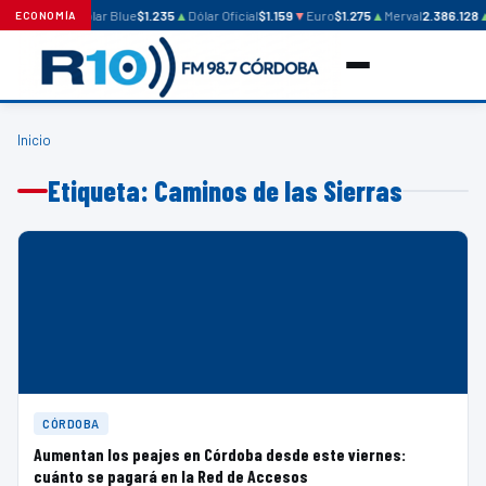
Dólar Blue
$1.235
▲
Dólar Oficial
$1.159
▼
Euro
$1.275
▲
Merval
2.386.128
ECONOMÍA
Inicio
Etiqueta: Caminos de las Sierras
CÓRDOBA
Aumentan los peajes en Córdoba desde este viernes:
cuánto se pagará en la Red de Accesos