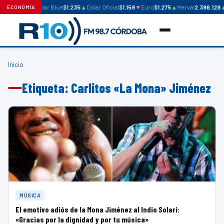
Dólar Blue
$1.235
▲
Dólar Oficial
$1.159
▼
Euro
$1.275
▲
Merval
2.386.128
ECONOMÍA
Inicio
Etiqueta: Carlitos «La Mona» Jiménez
MÚSICA
El emotivo adiós de la Mona Jiménez al Indio Solari:
«Gracias por la dignidad y por tu música»