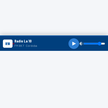
Radio La 10
R10
FM 98.7 · Córdoba
R10 SHORTS
R10
R10
R10