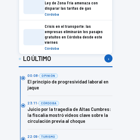
Ley de Zona Fría amenaza con
disparar las tarifas de gas
Córdoba
Crisis en el transporte: las
empresas eliminarán los pasajes
gratuitos en Córdoba desde este
viernes
Córdoba
LO ÚLTIMO
›
00:08
OPINIÓN
El principio de progresividad laboral en
jaque
23:11
CÓRDOBA
Juicio por la tragedia de Altas Cumbres:
la fiscalía mostró videos clave sobre la
circulación previa al choque
22:09
TURISMO