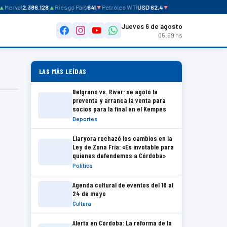
▲
Merval
2.386.128
▲
Riesgo País
641
▼
Petróleo WTI
USD 62,4
▼
Jueves 6 de agosto
05:59 hs
LAS MÁS LEÍDAS
Belgrano vs. River: se agotó la
preventa y arranca la venta para
socios para la final en el Kempes
Deportes
Llaryora rechazó los cambios en la
Ley de Zona Fría: «Es invotable para
quienes defendemos a Córdoba»
Política
Agenda cultural de eventos del 18 al
24 de mayo
Cultura
Alerta en Córdoba: La reforma de la