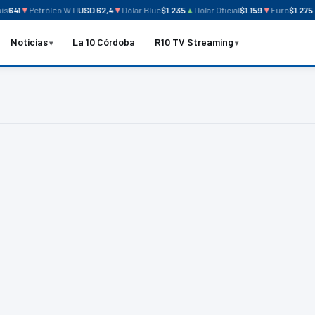
s
641
▼
Petróleo WTI
USD 62,4
▼
Dólar Blue
$1.235
▲
Dólar Oficial
$1.159
▼
Euro
$1.275
Noticias
La 10 Córdoba
R10 TV Streaming