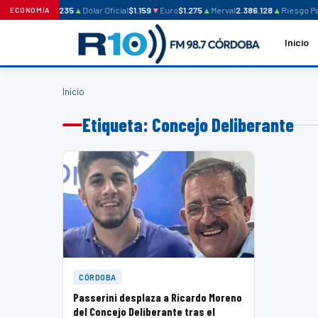
Dólar Blue
$1.235
▲
Dólar Oficial
$1.159
▼
Euro
$1.275
▲
Merval
2.386.128
▲
Riesgo Paí
ECONOMÍA
Inicio
Inicio
Etiqueta: Concejo Deliberante
CÓRDOBA
Passerini desplaza a Ricardo Moreno
del Concejo Deliberante tras el