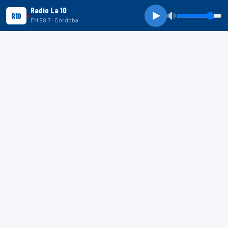
Radio La 10
R10
FM 98.7 · Córdoba
R10 SHORTS
R10
R10
R10
SHORTS
Indignación en Mar del Plata