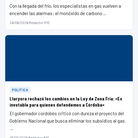
Con la llegada del frío, los especialistas en gas vuelven a
encender las alarmas: el monóxido de carbono…
26/06/2026
·
Redactor R10
POLÍTICA
Llaryora rechazó los cambios en la Ley de Zona Fría: «Es
invotable para quienes defendemos a Córdoba»
El gobernador cordobés criticó con dureza el proyecto del
Gobierno Nacional que busca eliminar los subsidios al gas.
…
19/05/2026
·
Redactor R10