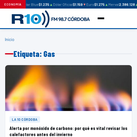
Dólar Blue
$1.235
▲
Dólar Oficial
$1.159
▼
Euro
$1.275
▲
Merval
2.386.128
ECONOMÍA
Inicio
Etiqueta: Gas
LA 10 CÓRDOBA
Alerta por monóxido de carbono: por qué es vital revisar los
calefactores antes del invierno