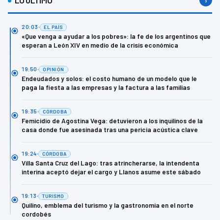
LO ÚLTIMO
›
20:03
EL PAÍS
«Que venga a ayudar a los pobres»: la fe de los argentinos que
esperan a León XIV en medio de la crisis económica
19:50
OPINIÓN
Endeudados y solos: el costo humano de un modelo que le
paga la fiesta a las empresas y la factura a las familias
19:35
CÓRDOBA
Femicidio de Agostina Vega: detuvieron a los inquilinos de la
casa donde fue asesinada tras una pericia acústica clave
19:24
CÓRDOBA
Villa Santa Cruz del Lago: tras atrincherarse, la intendenta
interina aceptó dejar el cargo y Llanos asume este sábado
19:13
TURISMO
Quilino, emblema del turismo y la gastronomia en el norte
cordobés