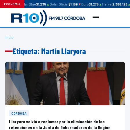
Dólar Blue
$1.235
▲
Dólar Oficial
$1.159
▼
Euro
$1.275
▲
Merval
2.386.128
▲
ECONOMÍA
Inicio
Etiqueta: Martín Llaryora
CÓRDOBA
Llaryora volvió a reclamar por la eliminación de las
retenciones en la Junta de Gobernadores de la Región