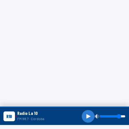
Radio La 10
R10
FM 98.7 · Córdoba
R10 SHORTS
R10