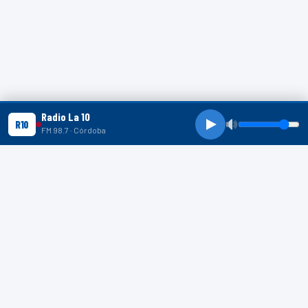
Radio La 10
R10
FM 98.7 · Córdoba
R10 SHORTS
R10
R10
R10