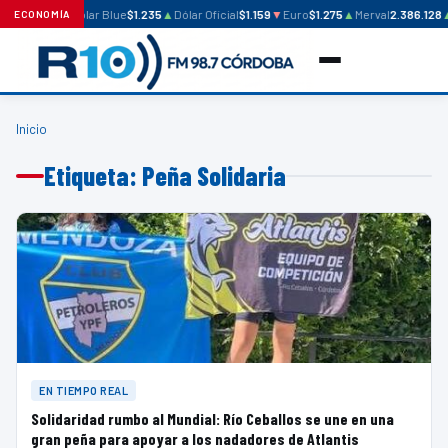
Dólar Blue
$1.235
▲
Dólar Oficial
$1.159
▼
Euro
$1.275
▲
Merval
2.386.128
ECONOMÍA
Inicio
Etiqueta: Peña Solidaria
EN TIEMPO REAL
Solidaridad rumbo al Mundial: Río Ceballos se une en una
gran peña para apoyar a los nadadores de Atlantis