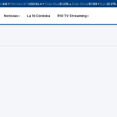
s
641
▼
Petróleo WTI
USD 62,4
▼
Dólar Blue
$1.235
▲
Dólar Oficial
$1.159
▼
Euro
$1.275
Noticias
La 10 Córdoba
R10 TV Streaming