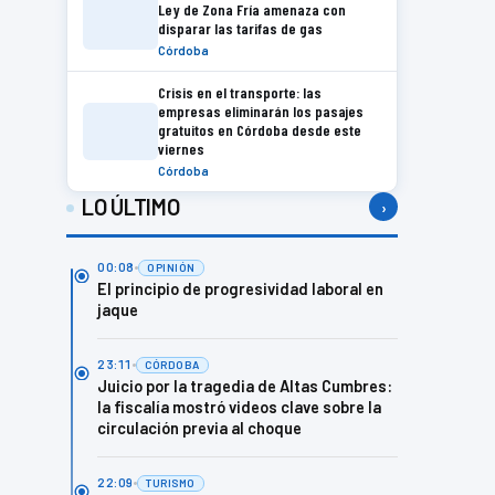
Ley de Zona Fría amenaza con
disparar las tarifas de gas
Córdoba
Crisis en el transporte: las
empresas eliminarán los pasajes
gratuitos en Córdoba desde este
viernes
Córdoba
LO ÚLTIMO
›
00:08
OPINIÓN
El principio de progresividad laboral en
jaque
23:11
CÓRDOBA
Juicio por la tragedia de Altas Cumbres:
la fiscalía mostró videos clave sobre la
circulación previa al choque
22:09
TURISMO