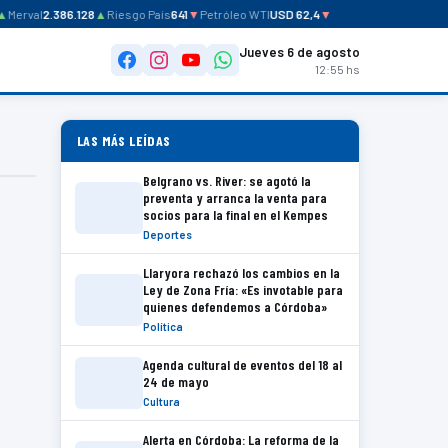
▲
Merval
2.386.128
▲
Riesgo País
641
▼
Petróleo WTI
USD 62,4
▼
Jueves 6 de agosto
12:55 hs
LAS MÁS LEÍDAS
Belgrano vs. River: se agotó la
preventa y arranca la venta para
socios para la final en el Kempes
Deportes
Llaryora rechazó los cambios en la
Ley de Zona Fría: «Es invotable para
quienes defendemos a Córdoba»
Política
Agenda cultural de eventos del 18 al
24 de mayo
Cultura
Alerta en Córdoba: La reforma de la