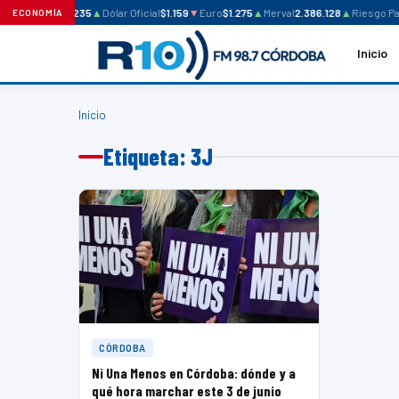
Dólar Blue
$1.235
▲
Dólar Oficial
$1.159
▼
Euro
$1.275
▲
Merval
2.386.128
▲
Riesgo Paí
ECONOMÍA
Inicio
Inicio
Etiqueta: 3J
CÓRDOBA
Ni Una Menos en Córdoba: dónde y a
qué hora marchar este 3 de junio