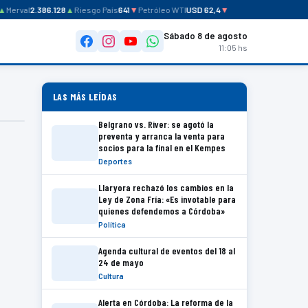
Merval
2.386.128
▲
Riesgo País
641
▼
Petróleo WTI
USD 62,4
▼
Sábado 8 de agosto
11:05 hs
LAS MÁS LEÍDAS
Belgrano vs. River: se agotó la
preventa y arranca la venta para
socios para la final en el Kempes
Deportes
Llaryora rechazó los cambios en la
Ley de Zona Fría: «Es invotable para
quienes defendemos a Córdoba»
Política
Agenda cultural de eventos del 18 al
24 de mayo
Cultura
Alerta en Córdoba: La reforma de la