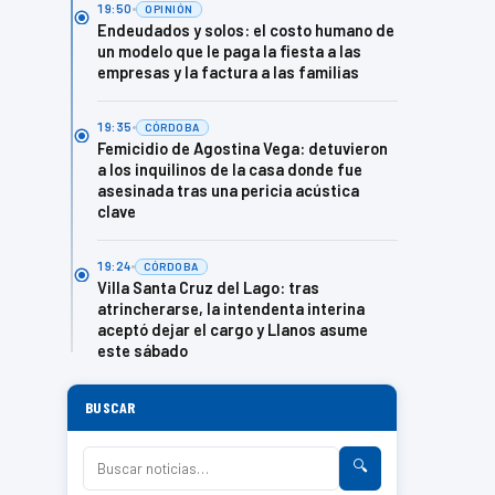
19:50
OPINIÓN
Endeudados y solos: el costo humano de
un modelo que le paga la fiesta a las
empresas y la factura a las familias
19:35
CÓRDOBA
Femicidio de Agostina Vega: detuvieron
a los inquilinos de la casa donde fue
asesinada tras una pericia acústica
clave
19:24
CÓRDOBA
Villa Santa Cruz del Lago: tras
atrincherarse, la intendenta interina
aceptó dejar el cargo y Llanos asume
este sábado
BUSCAR
🔍