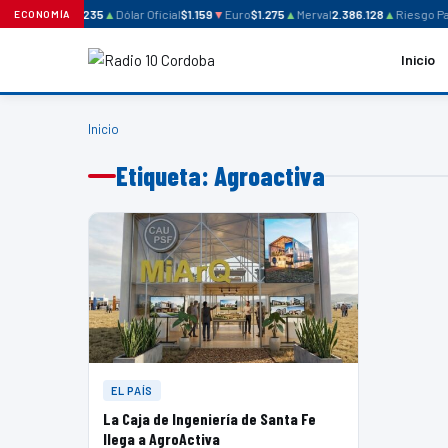
Dólar Blue
$1.235
▲
Dólar Oficial
$1.159
▼
Euro
$1.275
▲
Merval
2.386.128
▲
Riesgo Paí
ECONOMÍA
Inicio
Inicio
Etiqueta: Agroactiva
EL PAÍS
La Caja de Ingeniería de Santa Fe
llega a AgroActiva