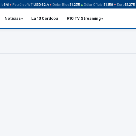
s
641
▼
Petróleo WTI
USD 62,4
▼
Dólar Blue
$1.235
▲
Dólar Oficial
$1.159
▼
Euro
$1.275
▲
Noticias
La 10 Córdoba
R10 TV Streaming