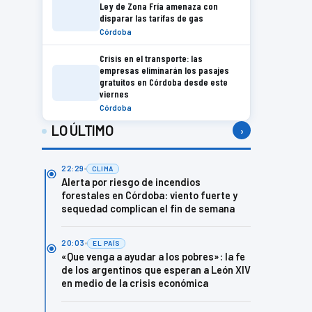
Ley de Zona Fría amenaza con
disparar las tarifas de gas
Córdoba
Crisis en el transporte: las
empresas eliminarán los pasajes
gratuitos en Córdoba desde este
viernes
Córdoba
LO ÚLTIMO
›
22:29
CLIMA
Alerta por riesgo de incendios
forestales en Córdoba: viento fuerte y
sequedad complican el fin de semana
20:03
EL PAÍS
«Que venga a ayudar a los pobres»: la fe
de los argentinos que esperan a León XIV
en medio de la crisis económica