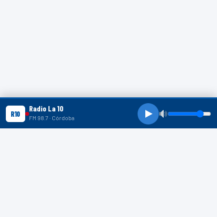
Radio La 10
R10
FM 98.7 · Córdoba
R10 SHORTS
R10
R10
R10