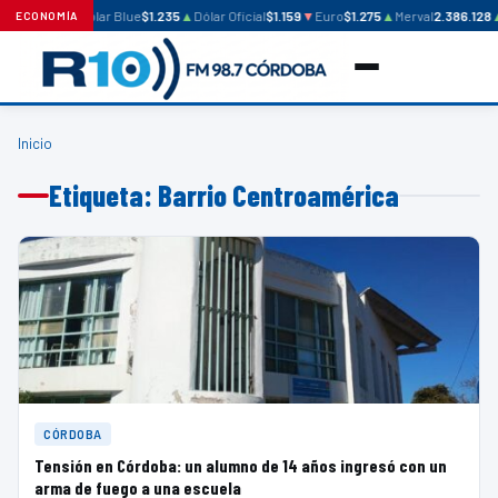
Dólar Blue
$1.235
▲
Dólar Oficial
$1.159
▼
Euro
$1.275
▲
Merval
2.386.128
ECONOMÍA
Inicio
Etiqueta: Barrio Centroamérica
CÓRDOBA
Tensión en Córdoba: un alumno de 14 años ingresó con un
arma de fuego a una escuela