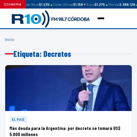
Dólar Blue
$1.235
▲
Dólar Oficial
$1.159
▼
Euro
$1.275
▲
Merval
2.386.128
ECONOMÍA
Inicio
Etiqueta: Decretos
EL PAÍS
Más deuda para la Argentina: por decreto se tomará US$
5.000 millones