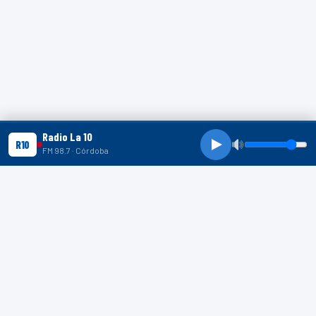
Radio La 10
R10
FM 98.7 · Córdoba
R10 SHORTS
R10
R10
R10