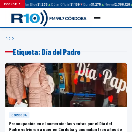
Dólar Blue
$1.235
▲
Dólar Oficial
$1.159
▼
Euro
$1.275
▲
Merval
2.386.128
ECONOMÍA
Inicio
Etiqueta: Día del Padre
CÓRDOBA
Preocupación en el comercio: las ventas por el Día del
Padre volvieron a caer en Córdoba y acumulan tres años de