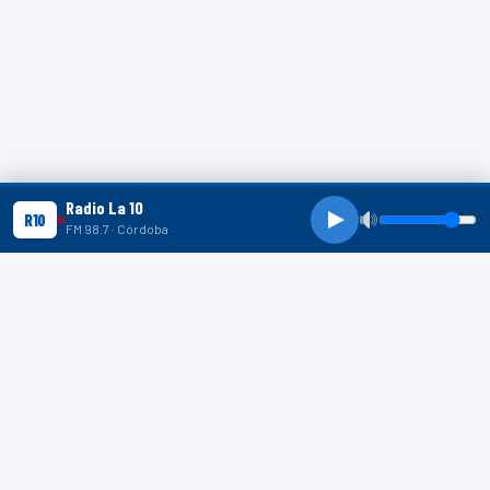
Radio La 10
R10
FM 98.7 · Córdoba
R10 SHORTS
R10
R10
R10