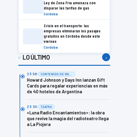
Ley de Zona Fría amenaza con
disparar las tarifas de gas
Córdoba
Crisis en el transporte: las
empresas eliminarán los pasajes
gratuitos en Córdoba desde este
viernes
Córdoba
LO ÚLTIMO
›
23:58
CONTENIDO DE MARCA
Howard Johnson y Days Inn lanzan Gift
Cards para regalar experiencias en más
de 40 hoteles de Argentina
23:30
TEATRO
«Luna Radio Encantamientos»: la obra
que revive la magia del radioteatro llega
a La Piojera