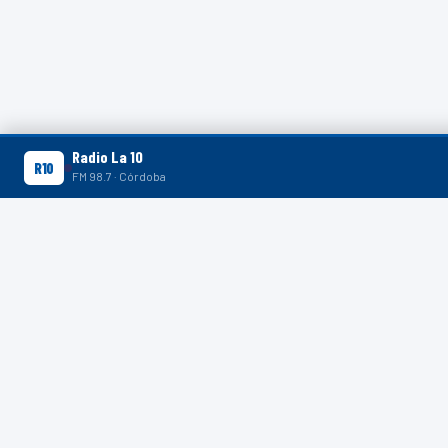
Radio La 10
R10
R10
FM 98.7 · Córdoba
R10 SHORTS
Ver en YouTube