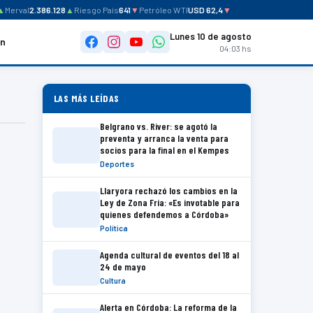
Merval
2.386.128
▲
Riesgo País
641
▼
Petróleo WTI
USD 62,4
▼
Lunes 10 de agosto
ón
04:03 hs
LAS MÁS LEÍDAS
Belgrano vs. River: se agotó la
preventa y arranca la venta para
socios para la final en el Kempes
Deportes
Llaryora rechazó los cambios en la
Ley de Zona Fría: «Es invotable para
quienes defendemos a Córdoba»
Política
Agenda cultural de eventos del 18 al
24 de mayo
Cultura
Alerta en Córdoba: La reforma de la