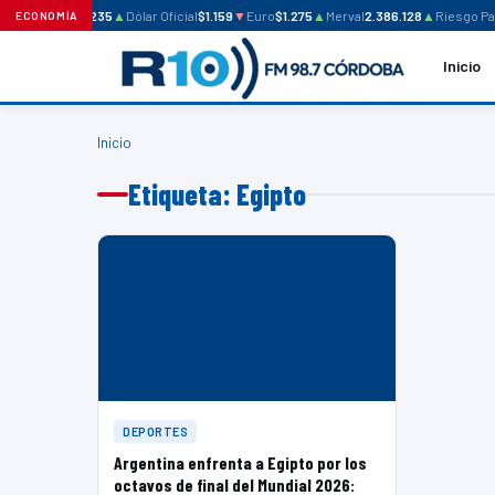
Dólar Blue
$1.235
▲
Dólar Oficial
$1.159
▼
Euro
$1.275
▲
Merval
2.386.128
▲
Riesgo Paí
ECONOMÍA
Inicio
Inicio
Etiqueta: Egipto
DEPORTES
Argentina enfrenta a Egipto por los
octavos de final del Mundial 2026: