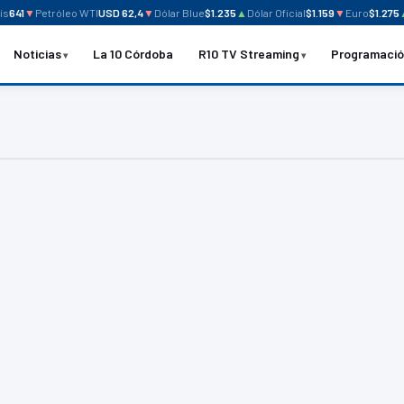
s
641
▼
Petróleo WTI
USD 62,4
▼
Dólar Blue
$1.235
▲
Dólar Oficial
$1.159
▼
Euro
$1.275
▲
Noticias
La 10 Córdoba
R10 TV Streaming
Programaci