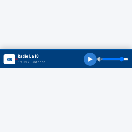
Radio La 10
R10
FM 98.7 · Córdoba
R10 SHORTS
R10
R10
R10