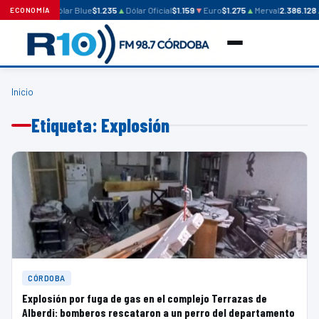
Dólar Blue
$1.235
▲
Dólar Oficial
$1.159
▼
Euro
$1.275
▲
Merval
2.386.128
ECONOMÍA
Inicio
Etiqueta: Explosión
CÓRDOBA
Explosión por fuga de gas en el complejo Terrazas de
Alberdi: bomberos rescataron a un perro del departamento