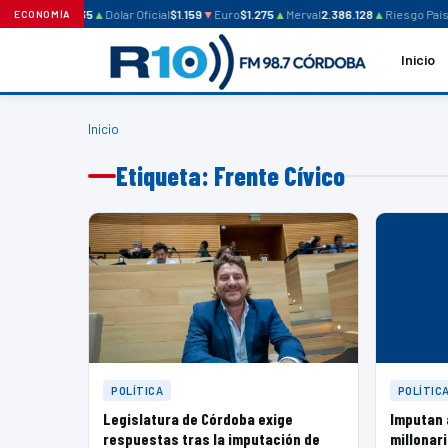
ólar Blue
$1.235
▲
Dólar Oficial
$1.159
▼
Euro
$1.275
▲
Merval
2.386.128
▲
Riesgo País
6
ECONOMÍA
Inicio
Inicio
Etiqueta: Frente Cívico
POLÍTICA
POLÍTIC
Legislatura de Córdoba exige
Imputan 
respuestas tras la imputación de
millonari