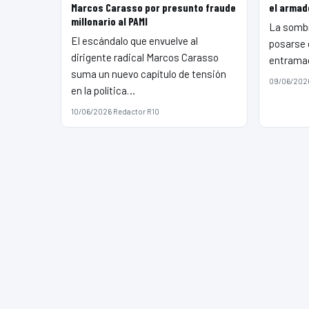
Marcos Carasso por presunto fraude
el armad
millonario al PAMI
La sombr
El escándalo que envuelve al
posarse 
dirigente radical Marcos Carasso
entramad
suma un nuevo capítulo de tensión
09/06/202
en la política…
10/06/2026
·
Redactor R10