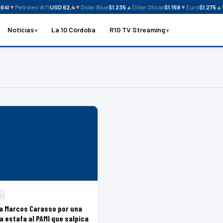
41
▼
Petróleo WTI
USD 62,4
▼
Dólar Blue
$1.235
▲
Dólar Oficial
$1.159
▼
Euro
$1.275
▲
Me
Noticias
La 10 Córdoba
R10 TV Streaming
A
a Marcos Carasso por una
a estafa al PAMI que salpica