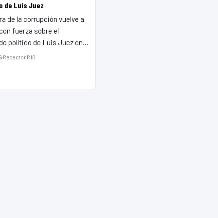
o de Luis Juez
a de la corrupción vuelve a
con fuerza sobre el
o político de Luis Juez en…
6
·
Redactor R10