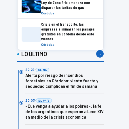
Ley de Zona Fría amenaza con
disparar las tarifas de gas
Córdoba
Crisis en el transporte: las
empresas eliminarán los pasajes
gratuitos en Córdoba desde este
viernes
Córdoba
LO ÚLTIMO
›
22:29
CLIMA
Alerta por riesgo de incendios
forestales en Córdoba: viento fuerte y
sequedad complican el fin de semana
20:03
EL PAÍS
«Que venga a ayudar a los pobres»: la fe
de los argentinos que esperan a León XIV
en medio de la crisis económica