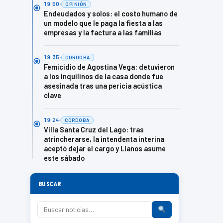
19:50
OPINIÓN
Endeudados y solos: el costo humano de
un modelo que le paga la fiesta a las
empresas y la factura a las familias
19:35
CÓRDOBA
Femicidio de Agostina Vega: detuvieron
a los inquilinos de la casa donde fue
asesinada tras una pericia acústica
clave
19:24
CÓRDOBA
Villa Santa Cruz del Lago: tras
atrincherarse, la intendenta interina
aceptó dejar el cargo y Llanos asume
este sábado
BUSCAR