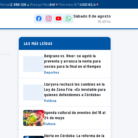
rval
2.386.128
▲
Riesgo País
641
▼
Petróleo WTI
USD 62,4
▼
Sábado 8 de agosto
10:43 hs
LAS MÁS LEÍDAS
Belgrano vs. River: se agotó la
preventa y arranca la venta para
socios para la final en el Kempes
Deportes
Llaryora rechazó los cambios en la
Ley de Zona Fría: «Es invotable para
quienes defendemos a Córdoba»
Política
Agenda cultural de eventos del 18 al
24 de mayo
Cultura
Alerta en Córdoba: La reforma de la