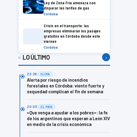
Ley de Zona Fría amenaza con
disparar las tarifas de gas
Córdoba
Crisis en el transporte: las
empresas eliminarán los pasajes
gratuitos en Córdoba desde este
viernes
Córdoba
LO ÚLTIMO
›
22:29
CLIMA
Alerta por riesgo de incendios
forestales en Córdoba: viento fuerte y
sequedad complican el fin de semana
20:03
EL PAÍS
«Que venga a ayudar a los pobres»: la fe
de los argentinos que esperan a León XIV
en medio de la crisis económica