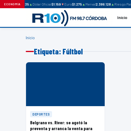
Dólar Blue
$1.235
▲
Dólar Oficial
$1.159
▼
Euro
$1.275
▲
Merval
2.386.128
▲
Riesgo País
ECONOMÍA
Inicio
Inicio
Etiqueta: Fúltbol
DEPORTES
Belgrano vs. River: se agotó la
preventa y arranca la venta para