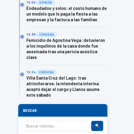
19:50
OPINIÓN
Endeudados y solos: el costo humano de
un modelo que le paga la fiesta a las
empresas y la factura a las familias
19:35
CÓRDOBA
Femicidio de Agostina Vega: detuvieron
a los inquilinos de la casa donde fue
asesinada tras una pericia acústica
clave
19:24
CÓRDOBA
Villa Santa Cruz del Lago: tras
atrincherarse, la intendenta interina
aceptó dejar el cargo y Llanos asume
este sábado
BUSCAR