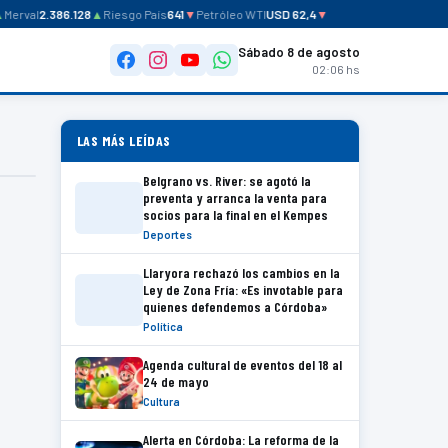
erval
2.386.128
▲
Riesgo País
641
▼
Petróleo WTI
USD 62,4
▼
Sábado 8 de agosto
02:06 hs
LAS MÁS LEÍDAS
Belgrano vs. River: se agotó la
preventa y arranca la venta para
socios para la final en el Kempes
Deportes
Llaryora rechazó los cambios en la
Ley de Zona Fría: «Es invotable para
quienes defendemos a Córdoba»
Política
Agenda cultural de eventos del 18 al
24 de mayo
Cultura
Alerta en Córdoba: La reforma de la