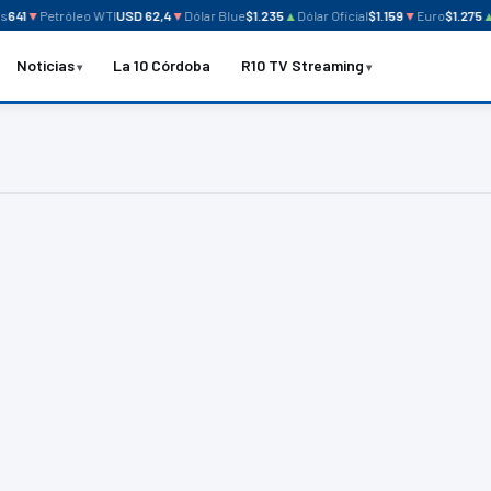
641
▼
Petróleo WTI
USD 62,4
▼
Dólar Blue
$1.235
▲
Dólar Oficial
$1.159
▼
Euro
$1.275
▲
M
Noticias
La 10 Córdoba
R10 TV Streaming