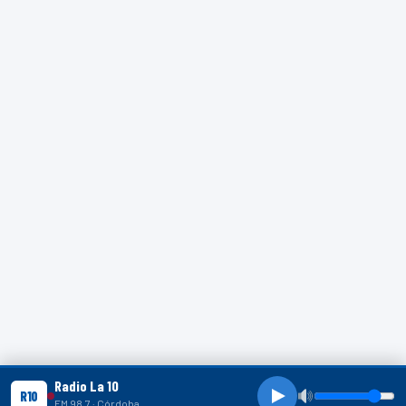
Radio La 10
R10
FM 98.7 · Córdoba