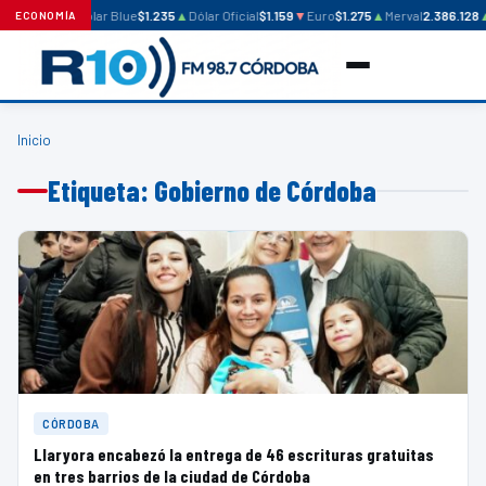
Dólar Blue
$1.235
▲
Dólar Oficial
$1.159
▼
Euro
$1.275
▲
Merval
2.386.128
ECONOMÍA
Inicio
Etiqueta: Gobierno de Córdoba
CÓRDOBA
Llaryora encabezó la entrega de 46 escrituras gratuitas
en tres barrios de la ciudad de Córdoba