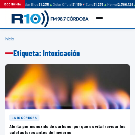
Dólar Blue
$1.235
▲
Dólar Oficial
$1.159
▼
Euro
$1.275
▲
Merval
2.386.128
ECONOMÍA
Inicio
Etiqueta: Intoxicación
LA 10 CÓRDOBA
Alerta por monóxido de carbono: por qué es vital revisar los
calefactores antes del invierno