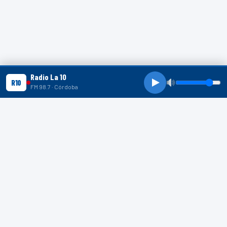
Radio La 10
R10
FM 98.7 · Córdoba
R10 SHORTS
R10
R10
R10