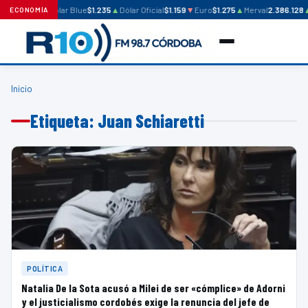
Dólar Blue
$1.235
▲
Dólar Oficial
$1.159
▼
Euro
$1.275
▲
Merval
2.386.128
ECONOMÍA
Inicio
Etiqueta: Juan Schiaretti
POLÍTICA
Natalia De la Sota acusó a Milei de ser «cómplice» de Adorni
y el justicialismo cordobés exige la renuncia del jefe de