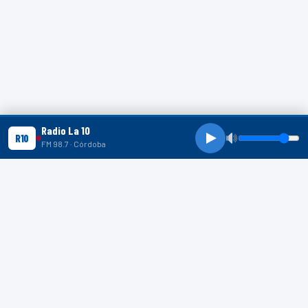
Radio La 10
R10
FM 98.7 · Córdoba
R10 SHORTS
R10
R10
R10