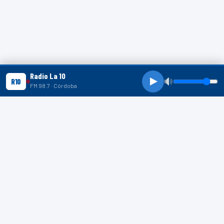
Radio La 10
R10
FM 98.7 · Córdoba
R10 SHORTS
R10
R10
R10