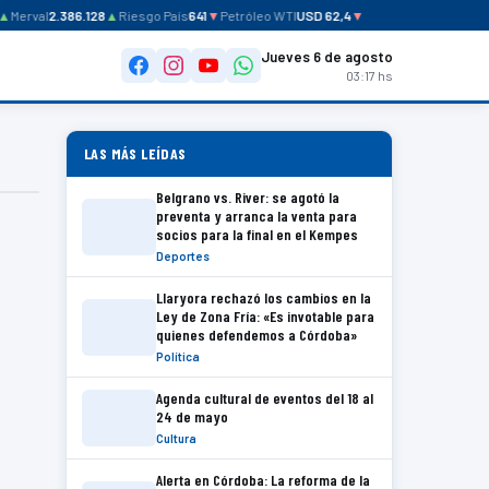
▲
Merval
2.386.128
▲
Riesgo País
641
▼
Petróleo WTI
USD 62,4
▼
Jueves 6 de agosto
03:17 hs
LAS MÁS LEÍDAS
Belgrano vs. River: se agotó la
preventa y arranca la venta para
socios para la final en el Kempes
Deportes
Llaryora rechazó los cambios en la
Ley de Zona Fría: «Es invotable para
quienes defendemos a Córdoba»
Política
Agenda cultural de eventos del 18 al
24 de mayo
Cultura
Alerta en Córdoba: La reforma de la