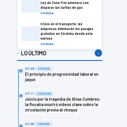
Ley de Zona Fría amenaza con
disparar las tarifas de gas
Córdoba
Crisis en el transporte: las
empresas eliminarán los pasajes
gratuitos en Córdoba desde este
viernes
Córdoba
LO ÚLTIMO
›
00:08
OPINIÓN
El principio de progresividad laboral en
jaque
23:11
CÓRDOBA
Juicio por la tragedia de Altas Cumbres:
la fiscalía mostró videos clave sobre la
circulación previa al choque
22:09
TURISMO