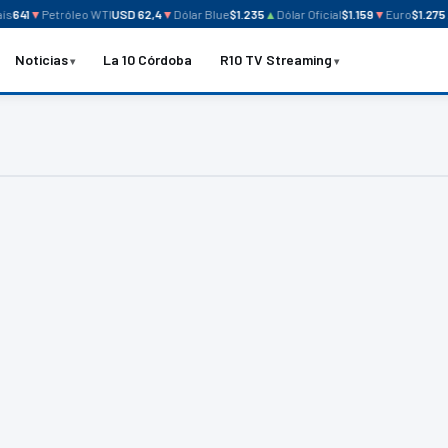
s
641
▼
Petróleo WTI
USD 62,4
▼
Dólar Blue
$1.235
▲
Dólar Oficial
$1.159
▼
Euro
$1.275
Noticias
La 10 Córdoba
R10 TV Streaming