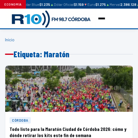
Dólar Blue
$1.235
▲
Dólar Oficial
$1.159
▼
Euro
$1.275
▲
Merval
2.386.128
ECONOMÍA
Inicio
Etiqueta: Maratón
CÓRDOBA
Todo listo para la Maratón Ciudad de Córdoba 2026: cómo y
dónde retirar los kits este fin de semana