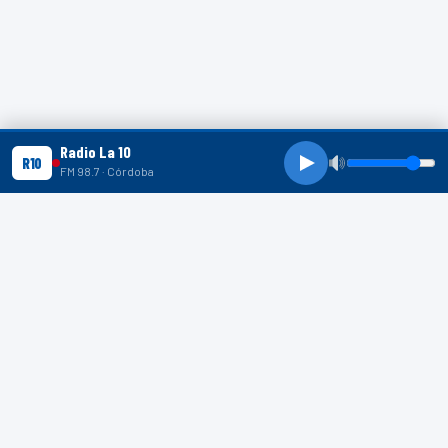
Radio La 10
R10
FM 98.7 · Córdoba
R10 SHORTS
R10
R10
R10