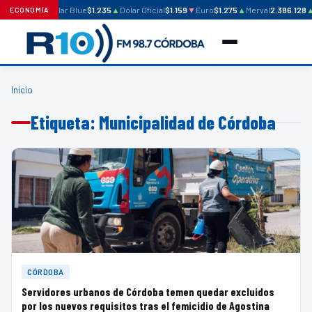
Dólar Blue
$1.235
▲
Dólar Oficial
$1.159
▼
Euro
$1.275
▲
Merval
2.386.128
▲
ECONOMÍA
Inicio
Etiqueta: Municipalidad de Córdoba
CÓRDOBA
Servidores urbanos de Córdoba temen quedar excluidos
por los nuevos requisitos tras el femicidio de Agostina