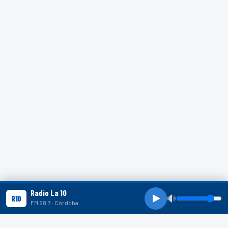
Radio La 10
R10
FM 98.7 · Córdoba
R10 SHORTS
R10