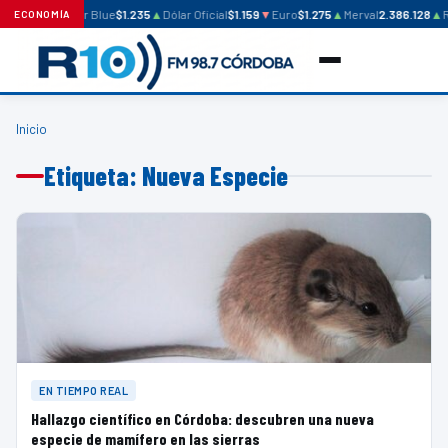
Dólar Blue
$1.235
▲
Dólar Oficial
$1.159
▼
Euro
$1.275
▲
Merval
2.386.128
▲
R
ECONOMÍA
Inicio
Etiqueta: Nueva Especie
EN TIEMPO REAL
Hallazgo científico en Córdoba: descubren una nueva
especie de mamífero en las sierras