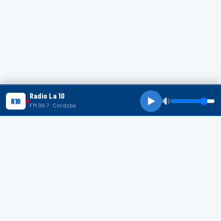
Radio La 10
R10
FM 98.7 · Córdoba
R10 SHORTS
R10
R10
R10