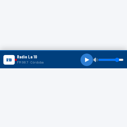
Radio La 10
R10
FM 98.7 · Córdoba
R10 SHORTS
R10
R10
R10