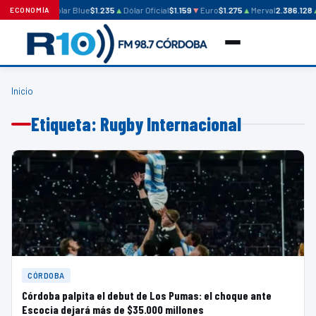
Dólar Blue
$1.235
▲
Dólar Oficial
$1.159
▼
Euro
$1.275
▲
Merval
2.386.128
ECONOMÍA
Inicio
Etiqueta: Rugby Internacional
CÓRDOBA
Córdoba palpita el debut de Los Pumas: el choque ante
Escocia dejará más de $35.000 millones