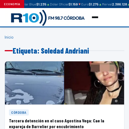
Dólar Blue
$1.235
▲
Dólar Oficial
$1.159
▼
Euro
$1.275
▲
Merval
2.386.128
ECONOMÍA
Inicio
Etiqueta: Soledad Andriani
CÓRDOBA
Tercera detención en el caso Agostina Vega: Cae la
expareja de Barrelier por encubrimiento