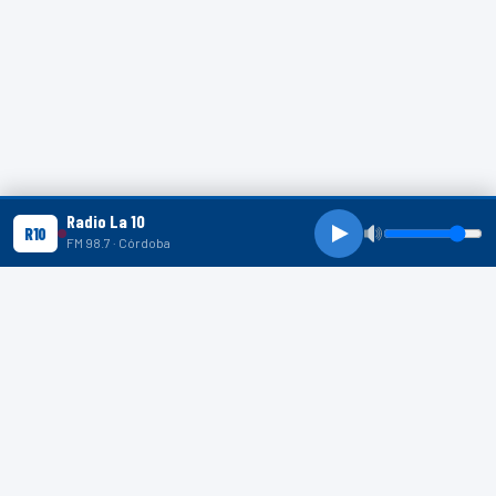
Radio La 10
R10
FM 98.7 · Córdoba
R10 SHORTS
R10
R10
R10