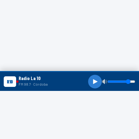
Radio La 10
R10
FM 98.7 · Córdoba
R10 SHORTS
R10
R10
R10