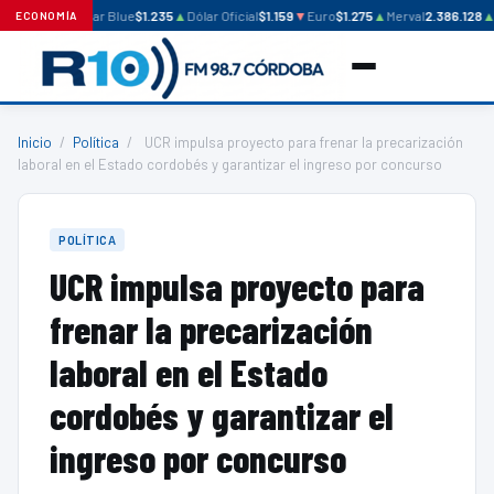
Dólar Blue
$1.235
▲
Dólar Oficial
$1.159
▼
Euro
$1.275
▲
Merval
2.386.128
▲
ECONOMÍA
Inicio
/
Política
/
UCR impulsa proyecto para frenar la precarización
laboral en el Estado cordobés y garantizar el ingreso por concurso
POLÍTICA
UCR impulsa proyecto para
frenar la precarización
laboral en el Estado
cordobés y garantizar el
ingreso por concurso