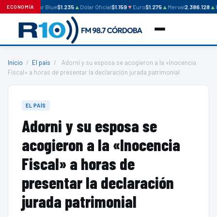
Dólar Blue
$1.235
▲
Dólar Oficial
$1.159
▼
Euro
$1.275
▲
Merval
2.386.128
▲
R
ECONOMÍA
Inicio
/
El país
/
Adorni y su esposa se acogieron a la «Inocencia
Fiscal» a horas de presentar la declaración jurada patrimonial
EL PAÍS
Adorni y su esposa se
acogieron a la «Inocencia
Fiscal» a horas de
presentar la declaración
jurada patrimonial