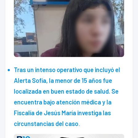
Tras un intenso operativo que incluyó el
Alerta Sofía, la menor de 15 años fue
localizada en buen estado de salud. Se
encuentra bajo atención médica y la
Fiscalía de Jesús María investiga las
circunstancias del caso
.