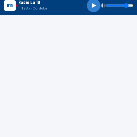
Radio La 10
R10
FM 98.7 · Córdoba
R10 SHORTS
R10
R10
R10
SHORTS
Indignación en Mar del Plata