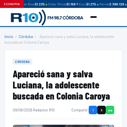
Dólar Blue
$1.235
▲
Dólar Oficial
$1.159
▼
Euro
$1.275
▲
Merval
2.386.128
▲
ECONOMÍA
Inicio
/
Córdoba
/
Apareció sana y salva Luciana, la adolescente
buscada en Colonia Caroya
CÓRDOBA
Apareció sana y salva
Luciana, la adolescente
buscada en Colonia Caroya
09/06/2026
·
Redactor R10
Compartir:
f
X
wa