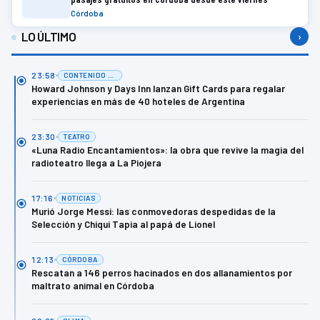
Córdoba
LO ÚLTIMO
›
23:58
CONTENIDO DE MARCA
Howard Johnson y Days Inn lanzan Gift Cards para regalar
experiencias en más de 40 hoteles de Argentina
23:30
TEATRO
«Luna Radio Encantamientos»: la obra que revive la magia del
radioteatro llega a La Piojera
17:16
NOTICIAS
Murió Jorge Messi: las conmovedoras despedidas de la
Selección y Chiqui Tapia al papá de Lionel
12:13
CÓRDOBA
Rescatan a 146 perros hacinados en dos allanamientos por
maltrato animal en Córdoba