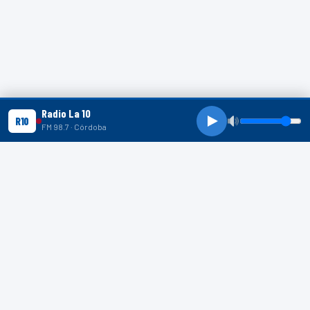
Radio La 10
R10
FM 98.7 · Córdoba
R10 SHORTS
R10
R10
R10