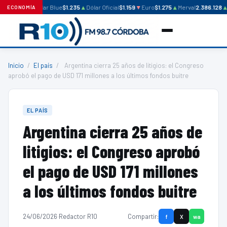
Dólar Blue
$1.235
▲
Dólar Oficial
$1.159
▼
Euro
$1.275
▲
Merval
2.386.128
▲
ECONOMÍA
Inicio
/
El país
/
Argentina cierra 25 años de litigios: el Congreso
aprobó el pago de USD 171 millones a los últimos fondos buitre
EL PAÍS
Argentina cierra 25 años de
litigios: el Congreso aprobó
el pago de USD 171 millones
a los últimos fondos buitre
24/06/2026
·
Redactor R10
Compartir:
f
X
wa