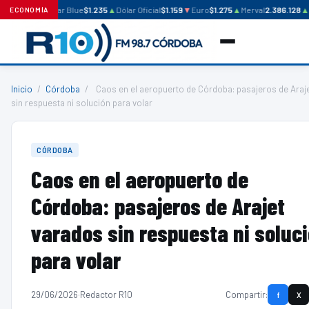
Dólar Blue
$1.235
▲
Dólar Oficial
$1.159
▼
Euro
$1.275
▲
Merval
2.386.128
▲
ECONOMÍA
Inicio
/
Córdoba
/
Caos en el aeropuerto de Córdoba: pasajeros de Araj
sin respuesta ni solución para volar
CÓRDOBA
Caos en el aeropuerto de
Córdoba: pasajeros de Arajet
varados sin respuesta ni soluc
para volar
29/06/2026
·
Redactor R10
Compartir:
f
X