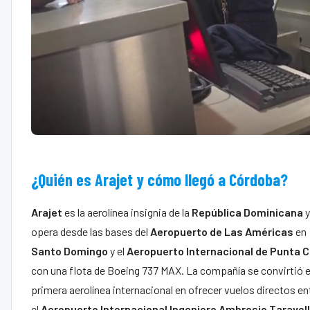
¿Quién es Arajet y cómo llegó a Córdoba?
Arajet
es la aerolínea insignia de la
República Dominicana
y
opera desde las bases del
Aeropuerto de Las Américas
en
Santo
Domingo
y el
Aeropuerto
Internacional
de
Punta
C
con una flota de Boeing 737 MAX. La compañía se convirtió e
primera aerolínea internacional en ofrecer vuelos directos en
el
Aeropuerto Internacional Ingeniero Ambrosio Taravel