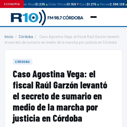
Dólar Blue
$1.235
▲
Dólar Oficial
$1.159
▼
Euro
$1.275
▲
Merval
2.386.128
▲
ECONOMÍA
Inicio
/
Córdoba
/
Caso Agostina Vega: el fiscal Raúl Garzón levantó
el secreto de sumario en medio de la marcha por justicia en Córdoba
CÓRDOBA
Caso Agostina Vega: el
fiscal Raúl Garzón levantó
el secreto de sumario en
medio de la marcha por
justicia en Córdoba