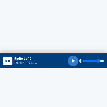
Radio La 10
R10
FM 98.7 · Córdoba
R10 SHORTS
R10
R10
R10