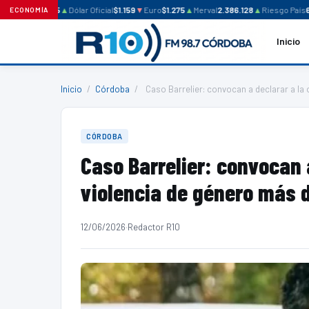
ar Blue
$1.235
▲
Dólar Oficial
$1.159
▼
Euro
$1.275
▲
Merval
2.386.128
▲
Riesgo País
641
ECONOMÍA
Inicio
Inicio
/
Córdoba
/
Caso Barrelier: convocan a declarar a la
CÓRDOBA
Caso Barrelier: convocan 
violencia de género más 
12/06/2026
·
Redactor R10