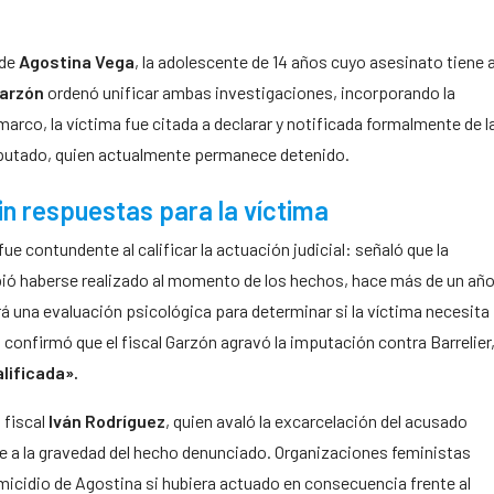
 de
Agostina Vega
, la adolescente de 14 años cuyo asesinato tiene 
Garzón
ordenó unificar ambas investigaciones, incorporando la
rco, la víctima fue citada a declarar y notificada formalmente de l
mputado, quien actualmente permanece detenido.
sin respuestas para la víctima
 fue contundente al calificar la actuación judicial: señaló que la
ebió haberse realizado al momento de los hechos, hace más de un año
rá una evaluación psicológica para determinar si la víctima necesita
onfirmó que el fiscal Garzón agravó la imputación contra Barrelier
alificada».
 fiscal
Iván Rodríguez
, quien avaló la excarcelación del acusado
e a la gravedad del hecho denunciado. Organizaciones feministas
emicidio de Agostina si hubiera actuado en consecuencia frente al