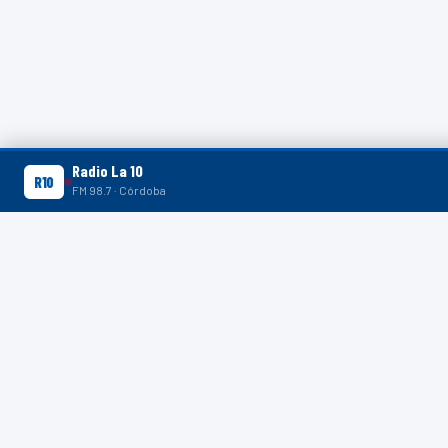
Radio La 10
R10
FM 98.7 · Córdoba
R10 SHORTS
R10
No hay shorts publicados 
CONTACTO