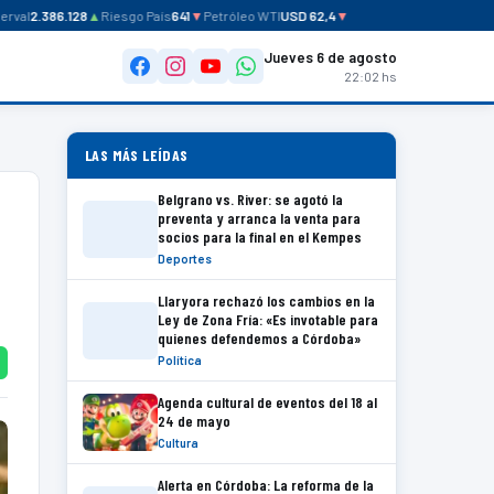
val
2.386.128
▲
Riesgo País
641
▼
Petróleo WTI
USD 62,4
▼
Jueves 6 de agosto
22:02 hs
LAS MÁS LEÍDAS
Belgrano vs. River: se agotó la
preventa y arranca la venta para
socios para la final en el Kempes
Deportes
Llaryora rechazó los cambios en la
Ley de Zona Fría: «Es invotable para
quienes defendemos a Córdoba»
Política
Agenda cultural de eventos del 18 al
24 de mayo
Cultura
Alerta en Córdoba: La reforma de la