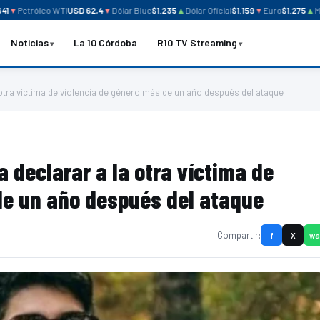
▼
Petróleo WTI
USD 62,4
▼
Dólar Blue
$1.235
▲
Dólar Oficial
$1.159
▼
Euro
$1.275
▲
Mer
Noticias
La 10 Córdoba
R10 TV Streaming
 otra víctima de violencia de género más de un año después del ataque
a declarar a la otra víctima de
de un año después del ataque
Compartir:
f
X
wa