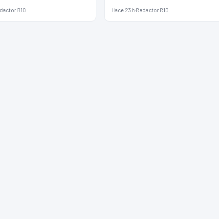
dactor R10
Hace 23 h
·
Redactor R10