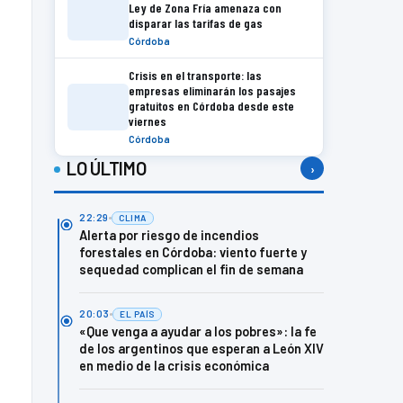
Ley de Zona Fría amenaza con
disparar las tarifas de gas
Córdoba
Crisis en el transporte: las
empresas eliminarán los pasajes
gratuitos en Córdoba desde este
viernes
Córdoba
LO ÚLTIMO
›
22:29
CLIMA
Alerta por riesgo de incendios
forestales en Córdoba: viento fuerte y
sequedad complican el fin de semana
20:03
EL PAÍS
«Que venga a ayudar a los pobres»: la fe
de los argentinos que esperan a León XIV
en medio de la crisis económica