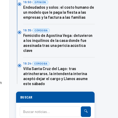
19:50
OPINIÓN
Endeudados y solos: el costo humano de
un modelo que le paga la fiesta a las
empresas y la factura a las familias
19:35
CÓRDOBA
Femicidio de Agostina Vega: detuvieron
a los inquilinos de la casa donde fue
asesinada tras una pericia acústica
clave
19:24
CÓRDOBA
Villa Santa Cruz del Lago: tras
atrincherarse, la intendenta interina
aceptó dejar el cargo y Llanos asume
in
este sábado
BUSCAR
🔍