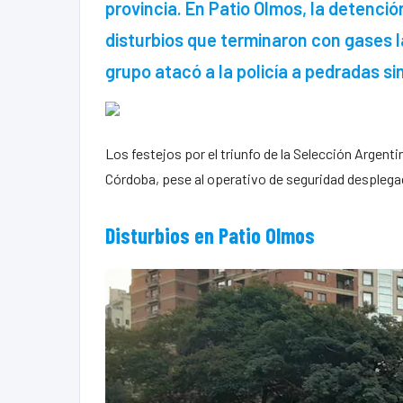
provincia. En Patio Olmos, la detenci
disturbios que terminaron con gases l
grupo atacó a la policía a pedradas si
Los festejos por el triunfo de la Selección Argent
Córdoba, pese al operativo de seguridad desplega
Disturbios en Patio Olmos