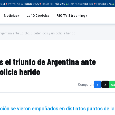
1
▼
Petróleo WTI
USD 62,4
▼
Dólar Blue
$1.235
▲
Dólar Oficial
$1.159
▼
Euro
$1.275
▲
Me
Noticias
La 10 Córdoba
R10 TV Streaming
rgentina ante Egipto: 9 detenidos y un policía herido
s el triunfo de Argentina ante
olicía herido
Compartir:
f
X
wa
ección se vieron empañados en distintos puntos de la