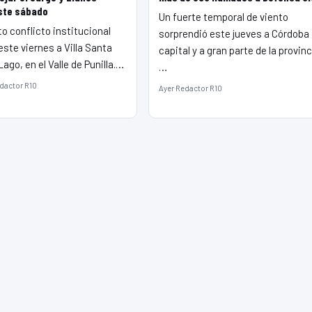
ste sábado
Un fuerte temporal de viento
to conflicto institucional
sorprendió este jueves a Córdoba
ste viernes a Villa Santa
capital y a gran parte de la provinc
Lago, en el Valle de Punilla.…
…
dactor R10
Ayer
·
Redactor R10