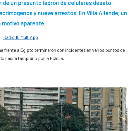
ón de un presunto ladrón de celulares desató
acrimógenos y nueve arrestos. En Villa Allende, un
n motivo aparente.
ina frente a Egipto terminaron con incidentes en varios puntos de
do desde temprano por la Policía.