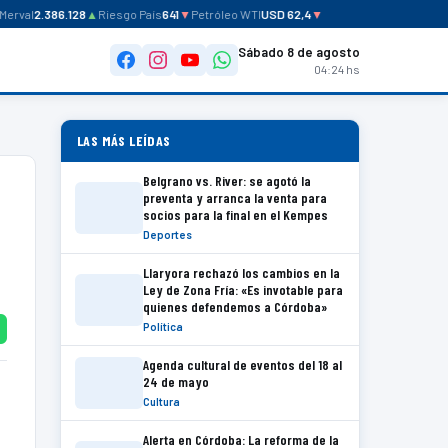
rval
2.386.128
▲
Riesgo País
641
▼
Petróleo WTI
USD 62,4
▼
Sábado 8 de agosto
04:24 hs
LAS MÁS LEÍDAS
Belgrano vs. River: se agotó la
preventa y arranca la venta para
socios para la final en el Kempes
Deportes
Llaryora rechazó los cambios en la
Ley de Zona Fría: «Es invotable para
quienes defendemos a Córdoba»
Política
Agenda cultural de eventos del 18 al
24 de mayo
Cultura
Alerta en Córdoba: La reforma de la