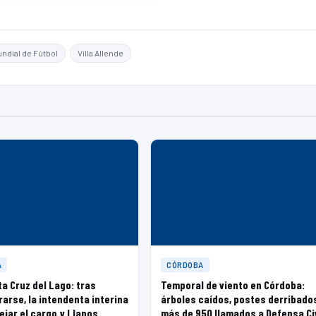
ndial de Fútbol
Villa Allende
A
CÓRDOBA
ta Cruz del Lago: tras
Temporal de viento en Córdoba:
rarse, la intendenta interina
árboles caídos, postes derribado
ejar el cargo y Llanos
más de 950 llamados a Defensa Civ