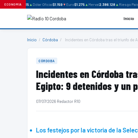
lar Blue
$1.235
▲
Dólar Oficial
$1.159
▼
Euro
$1.275
▲
Merval
2.386.128
▲
Riesgo País
64
ECONOMÍA
Inicio
Inicio
/
Córdoba
/
Incidentes en Córdoba tras el triunfo de A
CÓRDOBA
Incidentes en Córdoba tra
Egipto: 9 detenidos y un p
07/07/2026
·
Redactor R10
Los festejos por la victoria de la Sel