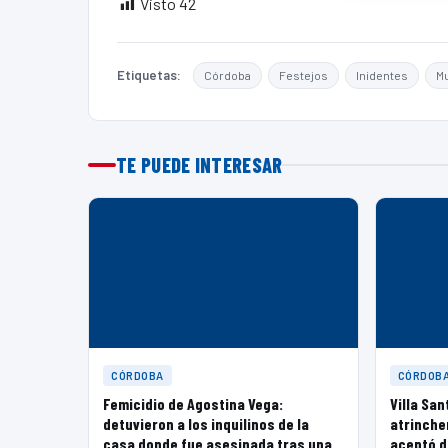
Visto
42
Etiquetas:
Córdoba
Festejos
Inidentes
Mu
TE PUEDE INTERESAR
CÓRDOBA
CÓRDOB
Femicidio de Agostina Vega:
Villa San
detuvieron a los inquilinos de la
atrinche
casa donde fue asesinada tras una
aceptó d