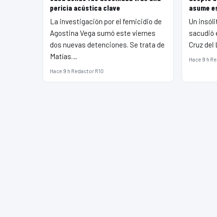
pericia acústica clave
asume e
La investigación por el femicidio de
Un insóli
Agostina Vega sumó este viernes
sacudió e
dos nuevas detenciones. Se trata de
Cruz del 
Matías…
Hace 9 h
·
Re
Hace 9 h
·
Redactor R10