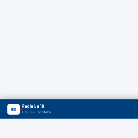
Radio La 10
R10
R10
FM 98.7 · Córdoba
R10 SHORTS