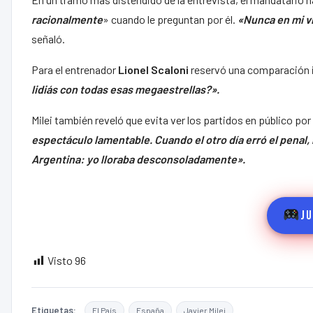
racionalmente
» cuando le preguntan por él.
«Nunca en mi vi
señaló.
Para el entrenador
Lionel
Scaloni
reservó una comparación 
lidiás con todas esas megaestrellas?».
Milei también reveló que evita ver los partidos en público p
espectáculo lamentable. Cuando el otro día erró el penal,
Argentina: yo lloraba desconsoladamente».
Ju
Visto
96
Etiquetas:
El País
España
Javier Milei