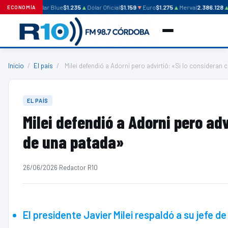
Dólar Blue
$1.235
▲
Dólar Oficial
$1.159
▼
Euro
$1.275
▲
Merval
2.386.128
▲
ECONOMÍA
Inicio
/
El país
/
Milei defendió a Adorni pero advirtió: «Si lo consideran 
EL PAÍS
Milei defendió a Adorni pero adv
de una patada»
26/06/2026
·
Redactor R10
El presidente Javier Milei respaldó a su jefe 