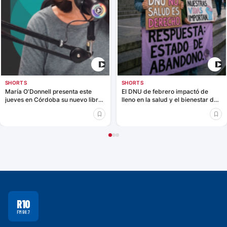
SHORTS
SHORTS
María O'Donnell presenta este
El DNU de febrero impactó de
jueves en Córdoba su nuevo libro
lleno en la salud y el bienestar de
"Montoneros: una historia visual"
las adolescencias trans,
dejándolas sin el acompañamiento
integral que necesitan. Pero frente
al desamparo institucional,
respondemos con comunidad y
abrazo. Como adultos trans,
sabemos lo que se siente y no
vamos a dejar que nadie transite
la angustia en soledad. Estamos
acá para acompañar a los chicos,
a las chicas y a sus familias.
R10
FM 98.7