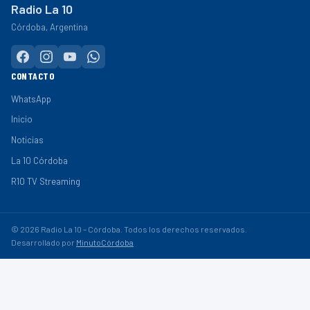
Radio La 10
Córdoba, Argentina
CONTACTO
WhatsApp
Inicio
Noticias
La 10 Córdoba
R10 TV Streaming
© 2026 Radio La 10 – Córdoba. Todos los derechos reservados.
Desarrollado por
MinutoCórdoba