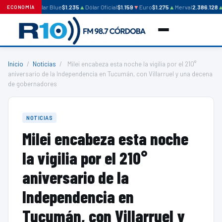
Dólar Blue
$1.235
▲
Dólar Oficial
$1.159
▼
Euro
$1.275
▲
Merval
2.386.128
ECONOMÍA
Inicio
/
Noticias
/
Milei encabeza esta noche la vigilia por el 210°
aniversario de la Independencia en Tucumán, con Villarruel y una decena
de gobernadores
NOTICIAS
Milei encabeza esta noche
la vigilia por el 210°
aniversario de la
Independencia en
Tucumán, con Villarruel y