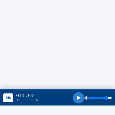
Radio La 10
R10
FM 98.7 · Córdoba
R10 SHORTS
R10