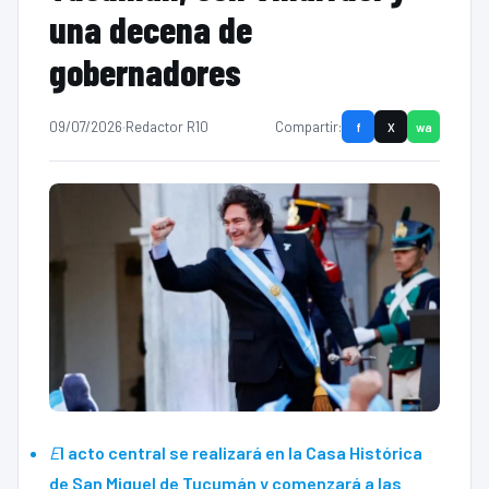
una decena de
gobernadores
09/07/2026
·
Redactor R10
Compartir:
f
X
wa
E
l acto central se realizará en la Casa Histórica
de San Miguel de Tucumán y comenzará a las