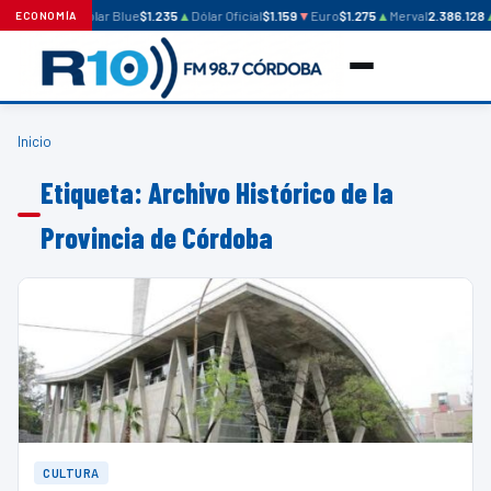
Dólar Blue
$1.235
▲
Dólar Oficial
$1.159
▼
Euro
$1.275
▲
Merval
2.386.128
ECONOMÍA
Inicio
Etiqueta: Archivo Histórico de la
Provincia de Córdoba
CULTURA