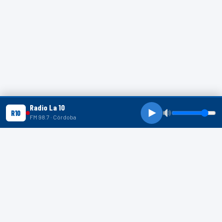
Radio La 10
R10
FM 98.7 · Córdoba
R10 SHORTS
R10
R10
R10