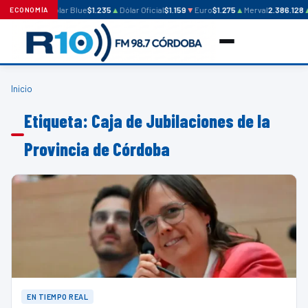
Dólar Blue
$1.235
▲
Dólar Oficial
$1.159
▼
Euro
$1.275
▲
Merval
2.386.128
ECONOMÍA
Inicio
Etiqueta: Caja de Jubilaciones de la
Provincia de Córdoba
EN TIEMPO REAL