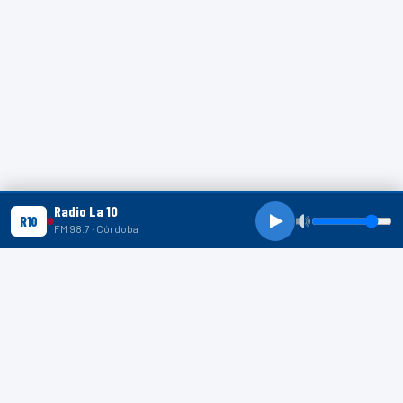
Radio La 10
R10
FM 98.7 · Córdoba
R10 SHORTS
R10
R10
R10