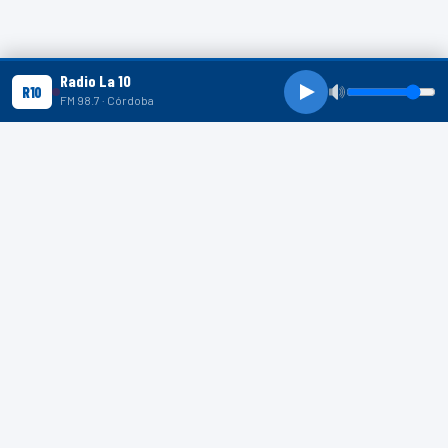
Radio La 10
R10
FM 98.7 · Córdoba
R10 SHORTS
R10
R10
R10