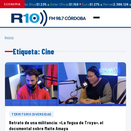
Dólar Blue
$1.235
▲
Dólar Oficial
$1.159
▼
Euro
$1.275
▲
Merval
2.386.128
ECONOMÍA
Inicio
Etiqueta: Cine
TERRITORIO DIVERSIDAD
Retrato de una militancia: «La Yegua de Troya», el
documental sobre Maite Amaya