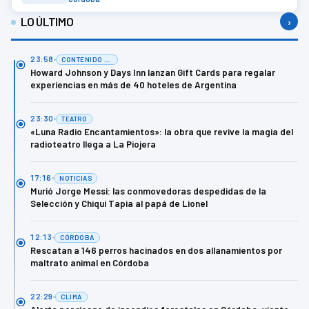
LO ÚLTIMO
›
23:58
CONTENIDO DE MARCA
Howard Johnson y Days Inn lanzan Gift Cards para regalar
experiencias en más de 40 hoteles de Argentina
23:30
TEATRO
«Luna Radio Encantamientos»: la obra que revive la magia del
radioteatro llega a La Piojera
17:16
NOTICIAS
Murió Jorge Messi: las conmovedoras despedidas de la
Selección y Chiqui Tapia al papá de Lionel
12:13
CÓRDOBA
Rescatan a 146 perros hacinados en dos allanamientos por
maltrato animal en Córdoba
22:29
CLIMA