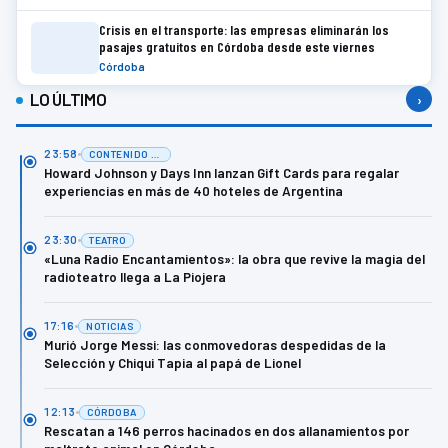
Crisis en el transporte: las empresas eliminarán los
pasajes gratuitos en Córdoba desde este viernes
Córdoba
LO ÚLTIMO
›
23:58
CONTENIDO DE MARCA
Howard Johnson y Days Inn lanzan Gift Cards para regalar
experiencias en más de 40 hoteles de Argentina
23:30
TEATRO
«Luna Radio Encantamientos»: la obra que revive la magia del
radioteatro llega a La Piojera
17:16
NOTICIAS
Murió Jorge Messi: las conmovedoras despedidas de la
Selección y Chiqui Tapia al papá de Lionel
12:13
CÓRDOBA
Rescatan a 146 perros hacinados en dos allanamientos por