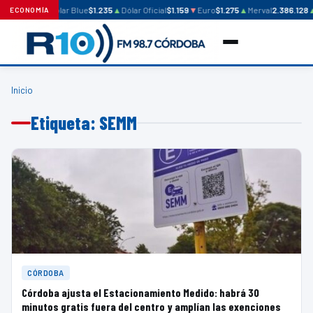
Dólar Blue
$1.235
▲
Dólar Oficial
$1.159
▼
Euro
$1.275
▲
Merval
2.386.128
ECONOMÍA
Inicio
Etiqueta: SEMM
CÓRDOBA
Córdoba ajusta el Estacionamiento Medido: habrá 30
minutos gratis fuera del centro y amplían las exenciones