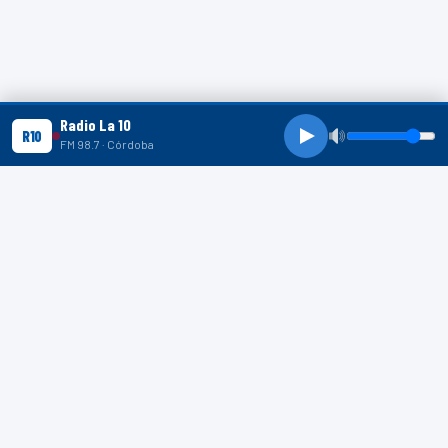
Radio La 10
R10
FM 98.7 · Córdoba
R10 SHORTS
R10
R10
R10