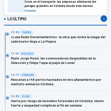
Crisis en el transporte: las empresas eliminarán los
pasajes gratuitos en Córdoba desde este viernes
Córdoba
LO ÚLTIMO
›
23:30
TEATRO
«Luna Radio Encantamientos»: la obra que revive la magia del
radioteatro llega a La Piojera
17:16
NOTICIAS
Murió Jorge Messi: las conmovedoras despedidas de la
Selección y Chiqui Tapia al papá de Lionel
12:13
CÓRDOBA
Rescatan a 146 perros hacinados en dos allanamientos por
maltrato animal en Córdoba
22:29
CLIMA
Alerta por riesgo de incendios forestales en Córdoba: viento
fuerte y sequedad complican el fin de semana