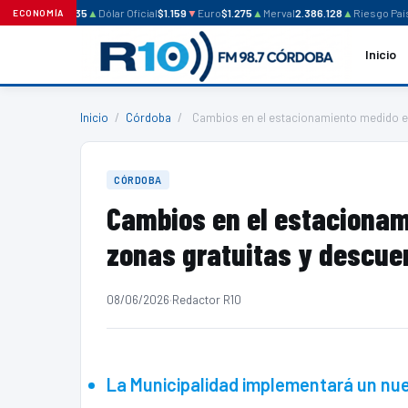
lar Blue
$1.235
▲
Dólar Oficial
$1.159
▼
Euro
$1.275
▲
Merval
2.386.128
▲
Riesgo País
64
ECONOMÍA
Inicio
Inicio
/
Córdoba
/
Cambios en el estacionamiento medido en
CÓRDOBA
Cambios en el estacionam
zonas gratuitas y descue
08/06/2026
·
Redactor R10
La Municipalidad implementará un nuev