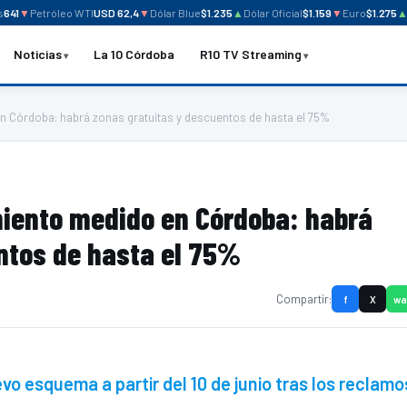
1
▼
Petróleo WTI
USD 62,4
▼
Dólar Blue
$1.235
▲
Dólar Oficial
$1.159
▼
Euro
$1.275
▲
Me
Noticias
La 10 Córdoba
R10 TV Streaming
 Córdoba: habrá zonas gratuitas y descuentos de hasta el 75%
iento medido en Córdoba: habrá
ntos de hasta el 75%
Compartir:
f
X
wa
o esquema a partir del 10 de junio tras los reclamo