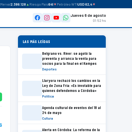
rval
2.386.128
▲
Riesgo País
641
▼
Petróleo WTI
USD 62,4
▼
Jueves 6 de agosto
01:52 hs
LAS MÁS LEÍDAS
Belgrano vs. River: se agotó la
preventa y arranca la venta para
socios para la final en el Kempes
Deportes
Llaryora rechazó los cambios en la
Ley de Zona Fría: «Es invotable para
quienes defendemos a Córdoba»
Política
Agenda cultural de eventos del 18 al
24 de mayo
Cultura
s
Alerta en Córdoba: La reforma de la