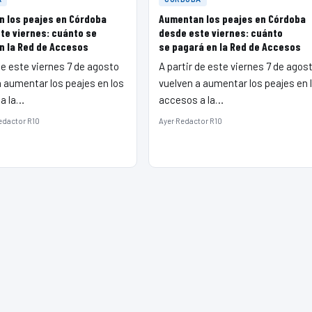
 los peajes en Córdoba
Aumentan los peajes en Córdoba
te viernes: cuánto se
desde este viernes: cuánto
n la Red de Accesos
se pagará en la Red de Accesos
de este viernes 7 de agosto
A partir de este viernes 7 de agos
a aumentar los peajes en los
vuelven a aumentar los peajes en 
a la…
accesos a la…
edactor R10
Ayer
·
Redactor R10