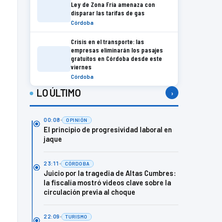
Ley de Zona Fría amenaza con
disparar las tarifas de gas
Córdoba
Crisis en el transporte: las
empresas eliminarán los pasajes
gratuitos en Córdoba desde este
viernes
Córdoba
LO ÚLTIMO
›
00:08
OPINIÓN
El principio de progresividad laboral en
jaque
23:11
CÓRDOBA
Juicio por la tragedia de Altas Cumbres:
la fiscalía mostró videos clave sobre la
circulación previa al choque
22:09
TURISMO