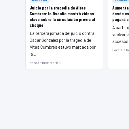
Juicio por la tragedia de Altas
Aumentan
Cumbres: la fiscalía mostró videos
desde es
clave sobre la circulación previa al
pagará e
choque
A partir 
La tercera jornada del juicio contra
vuelven 
Oscar González por la tragedia de
accesos 
Altas Cumbres estuvo marcada por
Hace 10 h
·
R
la…
Hace 3 h
·
Redactor R10