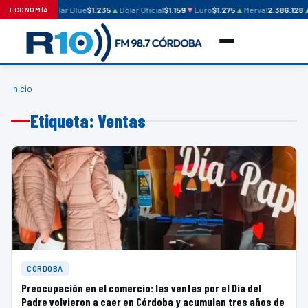
Dólar Blue
$1.235
▲
Dólar Oficial
$1.159
▼
Euro
$1.275
▲
Merval
2.386.128
ECONOMÍA
Inicio
Etiqueta: Ventas
CÓRDOBA
Preocupación en el comercio: las ventas por el Día del
Padre volvieron a caer en Córdoba y acumulan tres años de