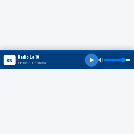
Radio La 10
R10
FM 98.7 · Córdoba
R10 SHORTS
R10
R10
R10