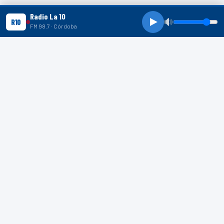
Radio La 10
R10
FM 98.7 · Córdoba
R10 SHORTS
R10
R10
R10
SHORTS
Indignación en Mar del Plata