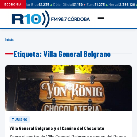
Dólar Blue
$1.235
▲
Dólar Oficial
$1.159
▼
Euro
$1.275
▲
Merval
2.386.128
ECONOMÍA
Inicio
Etiqueta: Villa General Belgrano
TURISMO
Villa General Belgrano y el Camino del Chocolate
Sobre el centro de Villa General Belgrano a pasos del Banco