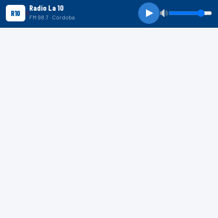
Radio La 10
R10
FM 98.7 · Córdoba
R10 SHORTS
R10
R10
R10
SHORTS
Indignación en Mar del Plata