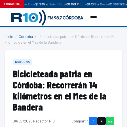
Dólar Blue
$1.235
▲
Dólar Oficial
$1.159
▼
Euro
$1.275
▲
Merval
2.386.128
▲
ECONOMÍA
Inicio
/
Córdoba
/
Bicicleteada patria en Córdoba: Recorrerán 14
kilómetros en el Mes de la Bandera
CÓRDOBA
Bicicleteada patria en
Córdoba: Recorrerán 14
kilómetros en el Mes de la
Bandera
08/06/2026
·
Redactor R10
Compartir:
f
X
wa