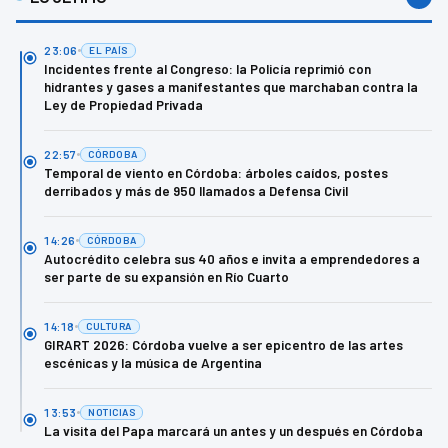
23:06
EL PAÍS
Incidentes frente al Congreso: la Policía reprimió con
hidrantes y gases a manifestantes que marchaban contra la
Ley de Propiedad Privada
22:57
CÓRDOBA
Temporal de viento en Córdoba: árboles caídos, postes
derribados y más de 950 llamados a Defensa Civil
14:26
CÓRDOBA
Autocrédito celebra sus 40 años e invita a emprendedores a
ser parte de su expansión en Río Cuarto
14:18
CULTURA
GIRART 2026: Córdoba vuelve a ser epicentro de las artes
escénicas y la música de Argentina
13:53
NOTICIAS
La visita del Papa marcará un antes y un después en Córdoba