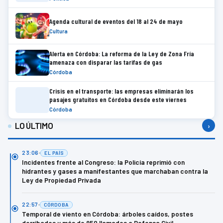
Agenda cultural de eventos del 18 al 24 de mayo
Cultura
Alerta en Córdoba: La reforma de la Ley de Zona Fría
amenaza con disparar las tarifas de gas
Córdoba
Crisis en el transporte: las empresas eliminarán los
pasajes gratuitos en Córdoba desde este viernes
Córdoba
LO ÚLTIMO
›
23:06
EL PAÍS
Incidentes frente al Congreso: la Policía reprimió con
hidrantes y gases a manifestantes que marchaban contra la
Ley de Propiedad Privada
22:57
CÓRDOBA
Temporal de viento en Córdoba: árboles caídos, postes
derribados y más de 950 llamados a Defensa Civil