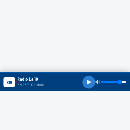
Radio La 10
R10
FM 98.7 · Córdoba
R10 SHORTS
R10
R10
R10