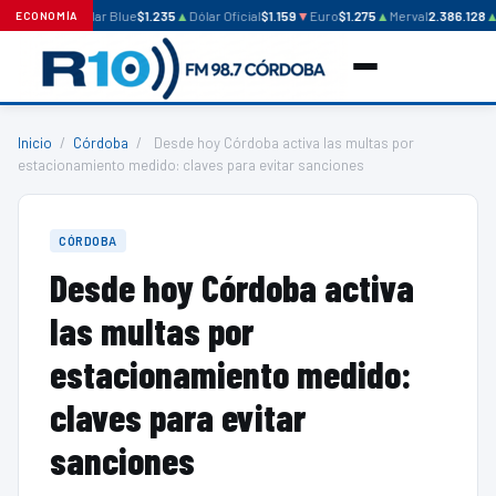
Dólar Blue
$1.235
▲
Dólar Oficial
$1.159
▼
Euro
$1.275
▲
Merval
2.386.128
▲
ECONOMÍA
Inicio
/
Córdoba
/
Desde hoy Córdoba activa las multas por
estacionamiento medido: claves para evitar sanciones
CÓRDOBA
Desde hoy Córdoba activa
las multas por
estacionamiento medido:
claves para evitar
sanciones