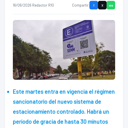
16/06/2026
·
Redactor R10
Compartir:
f
X
wa
Este martes entra en vigencia el régimen
sancionatorio del nuevo sistema de
estacionamiento controlado. Habrá un
período de gracia de hasta 30 minutos